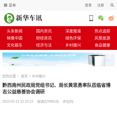
菜单
登录
注册
头条新闻
国内资讯
深度报道
热点追踪
映像中国
财经资讯
绿色环保
风景旅游
文化娱乐
经济与法
乡村振兴
食品健康
您的位置
首页
>
乡村振兴
黔西南州民政局党组书记、局长黄思勇率队莅临省博
志公益慈善协会调研
2023-02-13 10:33:23
阅读
(
5760619)
评论(0)