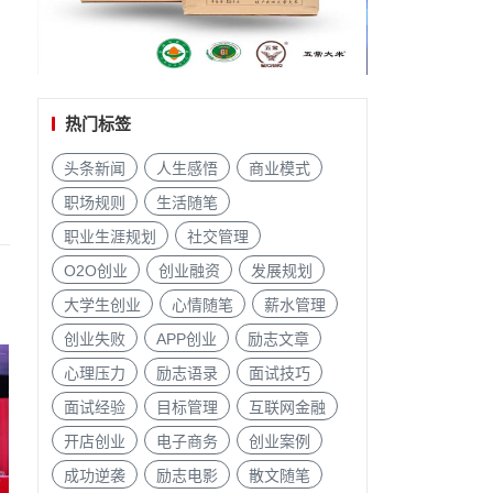
热门标签
头条新闻
人生感悟
商业模式
职场规则
生活随笔
职业生涯规划
社交管理
O2O创业
创业融资
发展规划
大学生创业
心情随笔
薪水管理
创业失败
APP创业
励志文章
心理压力
励志语录
面试技巧
面试经验
目标管理
互联网金融
开店创业
电子商务
创业案例
成功逆袭
励志电影
散文随笔