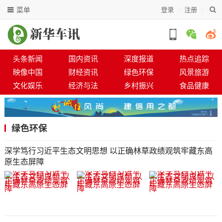
菜单
登录
注册
头条新闻
国内资讯
深度报道
热点追踪
映像中国
财经资讯
绿色环保
风景旅游
文化娱乐
经济与法
乡村振兴
食品健康
绿色环保
深学笃行习近平生态文明思想 以正确林草政绩观筑牢藏东高
原生态屏障