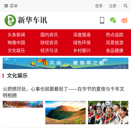
菜单
登录
注册
头条新闻
国内资讯
深度报道
热点追踪
映像中国
财经资讯
绿色环保
风景旅游
文化娱乐
经济与法
乡村振兴
食品健康
文化娱乐
火把燃尽处，心事也就跟着轻了——在毕节的夏夜与千年文
明相拥