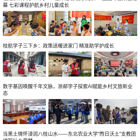
幕 七彩课程护航乡村儿童成长
桂航学子三下乡：政策送暖进家门 精准助学护成长
数字基因唤醒千年文脉，浙邮学子探索AI赋能乡村文旅新业
态
当黑土情怀浸润八桂山水——东北农业大学“煦日沃土”支教团