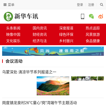
菜单
登录
注册
头条新闻
国内资讯
深度报道
热点追踪
映像中国
财经资讯
绿色环保
风景旅游
文化娱乐
经济与法
乡村振兴
食品健康
会议活动
乌蒙深处·清凉毕节系列报道之一
岗度镇龙泉村26℃童心“岗”湾端午节主题活动