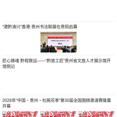
“港黔清兴”香港·贵州书法联展在贵阳启幕
匠心铸魂·黔程致远——“黔旅工匠”贵州省文旅人才展示馆开
馆侧记
2026年“中国・贵州・杜鹃花季”第30届全国围棋邀请赛隆重
开幕