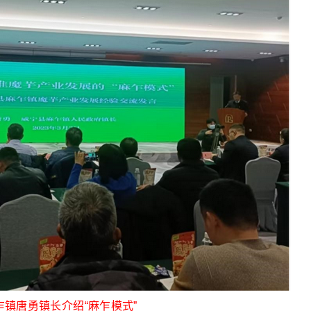
乍镇唐勇镇长介绍“麻乍模式”