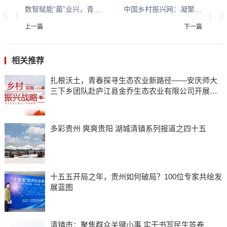
数智赋能“菌”业兴，青春助农向未来 ——西南交通大学养晨农业团队助力羊肚菌产业高质量发展纪实
中国乡村振兴网：凝聚智慧共识 共促城乡发展
上一篇
下一篇
相关推荐
扎根沃土，青春探寻生态农业新路径——安庆师大
三下乡团队赴庐江县金乔生态农业有限公司开展调
研
多彩贵州 爽爽贵阳 湖城清镇系列报道之四十五
十五五开局之年，贵州如何破局？100位专家共绘发
展蓝图
清镇市：聚焦群众关键小事 实干书写民生答卷