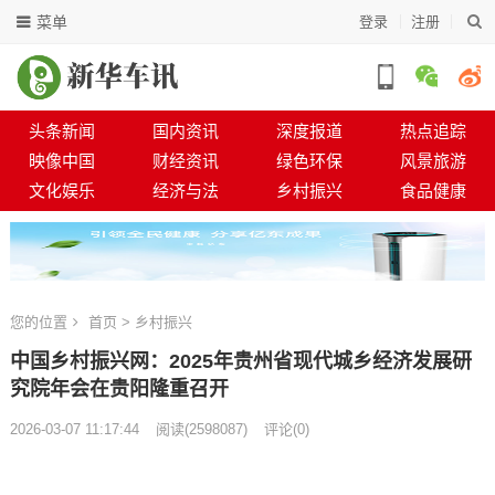
菜单
登录
注册
头条新闻
国内资讯
深度报道
热点追踪
映像中国
财经资讯
绿色环保
风景旅游
文化娱乐
经济与法
乡村振兴
食品健康
您的位置
首页
>
乡村振兴
中国乡村振兴网：2025年贵州省现代城乡经济发展研
究院年会在贵阳隆重召开
2026-03-07 11:17:44
阅读
(
2598087)
评论(0)