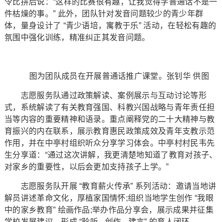
令比拼后说：“这样的比赛很有趣，让我觉得学普通话不是一
件枯燥的事。” 此外，团队针对发音问题较少的青少年群
体，量身设计了 “青少语培，寓教于乐” 活动，在轻松有趣的
氛围中强化训练，精准纠正其发音问题。
图为团队成员在开展普通话推广课堂。张钊华 供图
志愿服务队通过政策解读、案例展示与互动讨论等形
式，系统解读了有关教育强国、科教兴国战略与青年责任担
当等内容的重要精神和语录。重点阐释党的二十大精神与教
育振兴的内在联系，展示教育惠民政策成效及青年支教示范
作用，并在中亭村组织听众分享学习体会。中亭村村民韦先
生分享道：“通过这次讲解，我更清楚地知道了教育对孩子、
对家乡的重要性，以后会更加支持孩子上学。”
志愿服务队开展 “教育薪火传承” 系列活动：邀请当地讲
解员讲述革命文化，厚植家国情怀;组织当地学生创作 “我眼
中的家乡教育” 绘画作品;举办作品分享会，展示成果并征集
学校发展建议，形成 “聆听 - 创作 - 建言” 的育人闭环。