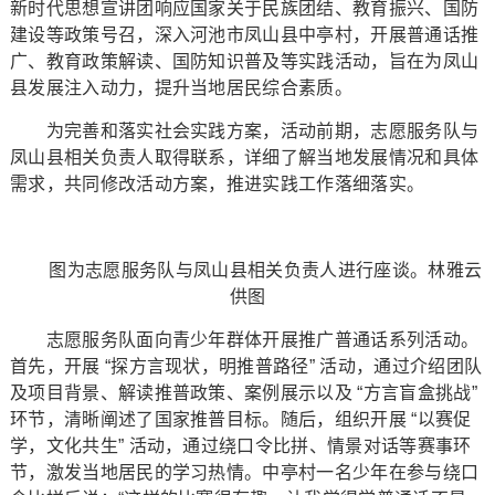
新时代思想宣讲团响应国家关于民族团结、教育振兴、国防
建设等政策号召，深入河池市凤山县中亭村，开展普通话推
广、教育政策解读、国防知识普及等实践活动，旨在为凤山
县发展注入动力，提升当地居民综合素质。
为完善和落实社会实践方案，活动前期，志愿服务队与
凤山县相关负责人取得联系，详细了解当地发展情况和具体
需求，共同修改活动方案，推进实践工作落细落实。
图为志愿服务队与凤山县相关负责人进行座谈。林雅云
供图
志愿服务队面向青少年群体开展推广普通话系列活动。
首先，开展 “探方言现状，明推普路径” 活动，通过介绍团队
及项目背景、解读推普政策、案例展示以及 “方言盲盒挑战”
环节，清晰阐述了国家推普目标。随后，组织开展 “以赛促
学，文化共生” 活动，通过绕口令比拼、情景对话等赛事环
节，激发当地居民的学习热情。中亭村一名少年在参与绕口