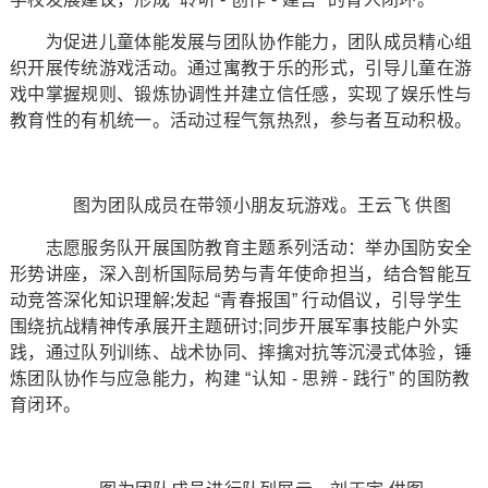
为促进儿童体能发展与团队协作能力，团队成员精心组
织开展传统游戏活动。通过寓教于乐的形式，引导儿童在游
戏中掌握规则、锻炼协调性并建立信任感，实现了娱乐性与
教育性的有机统一。活动过程气氛热烈，参与者互动积极。
图为团队成员在带领小朋友玩游戏。王云飞 供图
志愿服务队开展国防教育主题系列活动：举办国防安全
形势讲座，深入剖析国际局势与青年使命担当，结合智能互
动竞答深化知识理解;发起 “青春报国” 行动倡议，引导学生
围绕抗战精神传承展开主题研讨;同步开展军事技能户外实
践，通过队列训练、战术协同、摔擒对抗等沉浸式体验，锤
炼团队协作与应急能力，构建 “认知 - 思辨 - 践行” 的国防教
育闭环。