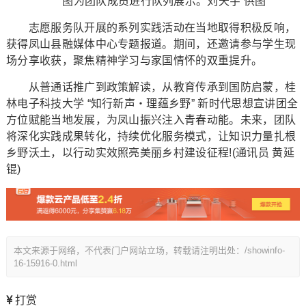
图为团队成员进行队列展示。刘天宇 供图
志愿服务队开展的系列实践活动在当地取得积极反响，
获得凤山县融媒体中心专题报道。期间，还邀请参与学生现
场分享收获，聚焦精神学习与家国情怀的双重提升。
从普通话推广到政策解读，从教育传承到国防启蒙，桂
林电子科技大学 “知行新声・理蕴乡野” 新时代思想宣讲团全
方位赋能当地发展，为凤山振兴注入青春动能。未来，团队
将深化实践成果转化，持续优化服务模式，让知识力量扎根
乡野沃土，以行动实效照亮美丽乡村建设征程!(通讯员 黄延
锟)
本文来源于网络，不代表门户网站立场，转载请注明出处：/showinfo-
16-15916-0.html
打赏