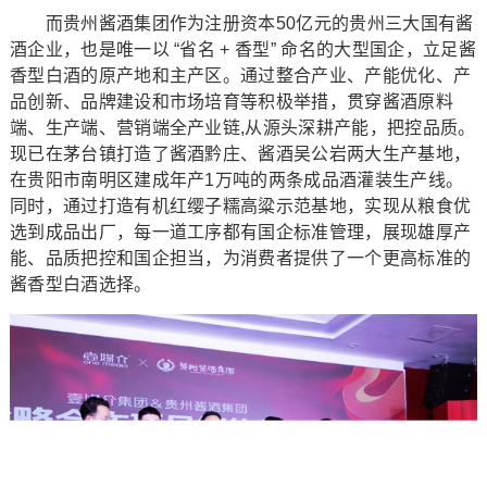
而贵州酱酒集团作为注册资本50亿元的贵州三大国有酱
酒企业，也是唯一以 “省名 + 香型” 命名的大型国企，立足酱
香型白酒的原产地和主产区。通过整合产业、产能优化、产
品创新、品牌建设和市场培育等积极举措，贯穿酱酒原料
端、生产端、营销端全产业链,从源头深耕产能，把控品质。
现已在茅台镇打造了酱酒黔庄、酱酒吴公岩两大生产基地，
在贵阳市南明区建成年产1万吨的两条成品酒灌装生产线。
同时，通过打造有机红缨子糯高粱示范基地，实现从粮食优
选到成品出厂，每一道工序都有国企标准管理，展现雄厚产
能、品质把控和国企担当，为消费者提供了一个更高标准的
酱香型白酒选择。