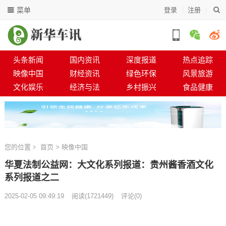
菜单
登录
注册
头条新闻
国内资讯
深度报道
热点追踪
映像中国
财经资讯
绿色环保
风景旅游
文化娱乐
经济与法
乡村振兴
食品健康
您的位置
首页
>
映像中国
华夏法制公益网：大文化系列报道：贵州酱香酒文化
系列报道之二
2025-02-05 09:49:19
阅读
(
1721449)
评论(0)