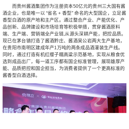
而贵州酱酒集团作为注册资本50亿元的贵州三大国有酱
酒企业，也是唯一以 “省名 + 香型” 命名的大型国企，立足酱
香型白酒的原产地和主产区。通过整合产业、产能优化、产
品创新、品牌建设和市场培育等积极举措，贯穿酱酒原料
端、生产端、营销端全产业链,从源头深耕产能，把控品质。
现已在茅台镇打造了酱酒黔庄、酱酒吴公岩两大生产基地，
在贵阳市南明区建成年产1万吨的两条成品酒灌装生产线。
同时，通过打造有机红缨子糯高粱示范基地，实现从粮食优
选到成品出厂，每一道工序都有国企标准管理，展现雄厚产
能、品质把控和国企担当，为消费者提供了一个更高标准的
酱香型白酒选择。