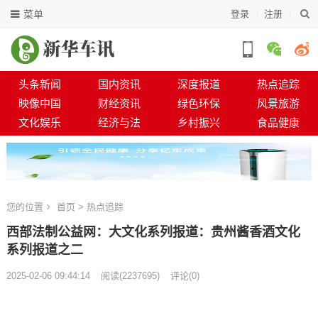
菜单
登录
注册
头条新闻
国内资讯
深度报道
热点追踪
映像中国
财经资讯
绿色环保
风景旅游
文化娱乐
经济与法
乡村振兴
食品健康
您的位置
首页
>
热点追踪
西部法制公益网：大文化系列报道：贵州酱香酒文化
系列报道之二
2025-02-06 09:44:14
阅读
(
2237695)
评论(0)