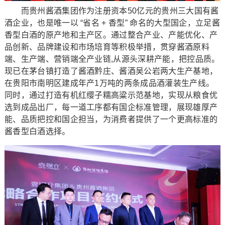
而贵州酱酒集团作为注册资本50亿元的贵州三大国有酱
酒企业，也是唯一以 “省名 + 香型” 命名的大型国企，立足酱
香型白酒的原产地和主产区。通过整合产业、产能优化、产
品创新、品牌建设和市场培育等积极举措，贯穿酱酒原料
端、生产端、营销端全产业链,从源头深耕产能，把控品质。
现已在茅台镇打造了酱酒黔庄、酱酒吴公岩两大生产基地，
在贵阳市南明区建成年产1万吨的两条成品酒灌装生产线。
同时，通过打造有机红缨子糯高粱示范基地，实现从粮食优
选到成品出厂，每一道工序都有国企标准管理，展现雄厚产
能、品质把控和国企担当，为消费者提供了一个更高标准的
酱香型白酒选择。