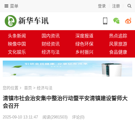
菜单
登录
注册
头条新闻
国内资讯
深度报道
热点追踪
映像中国
财经资讯
绿色环保
风景旅游
文化娱乐
经济与法
乡村振兴
食品健康
您的位置
首页
>
经济与法
清镇市社会治安集中整治行动暨平安清镇建设誓师大
会召开
2025-09-10 13:11:47
阅读
(
2981503)
评论(0)