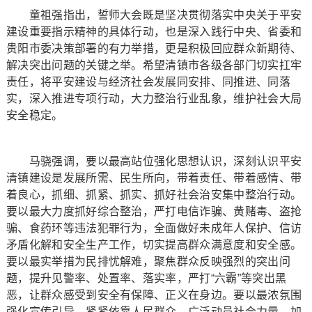
童祖强指出，誓师大会既是坚决贯彻落实中央关于平安
建设重要指示精神的具体行动，也是深入践行中央、省委和
贵阳市委决策部署的有力举措，更是积极回应群众新期待、
解决突出问题的关键之举。希望清镇市各级各部门切实扛牢
责任，将平安建设与经济社会发展同安排、同推进、同落
实，深入推进专项行动，大力整治行业乱象，维护社会大局
安全稳定。
马骁强调，要以最高站位强化思想认识，深刻认识平安
清镇建设是发展所需、民生所向，带着责任、带着感情、带
着良心，抓细、抓紧、抓实、抓好社会治安集中整治行动。
要以最大力度抓好综合整治，严打电信诈骗、黄赌毒、盗抢
骗、食药环等违法犯罪行为，全面做好未成年人保护、信访
矛盾化解和安全生产工作，切实提高群众满意度和安全感。
要以最实举措为民排忧解难，聚焦群众反映强烈的突出问
题，提升见警率、处置率、落实率，严打“六霸”等突出黑
恶，让群众感受到安全有保障、正义在身边。要以最浓氛围
强化宣传引导，紧紧依靠人民群众，广泛动员社会力量，加