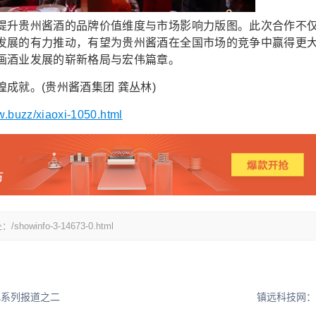
升贵州酱酒的品牌价值维度与市场影响力版图。此次合作不
发展的有力推动，有望为贵州酱酒在全国市场的竞争中赢得更
画酒业发展的崭新格局与宏伟篇章。
就。(贵州酱酒集团 龚丛林)
.buzz/xiaoxi-1050.html
fo-3-14673-0.html
化系列报道之二
镇远科技网：