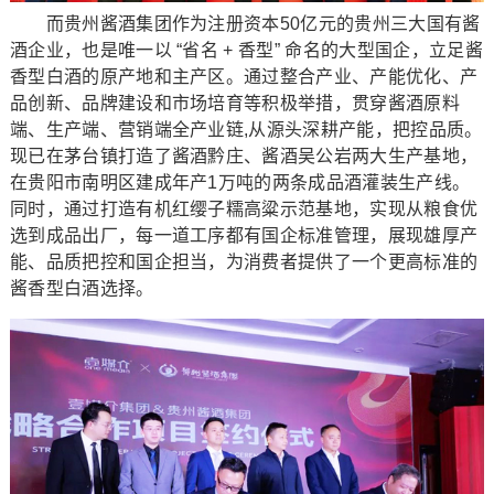
而贵州酱酒集团作为注册资本50亿元的贵州三大国有酱
酒企业，也是唯一以 “省名 + 香型” 命名的大型国企，立足酱
香型白酒的原产地和主产区。通过整合产业、产能优化、产
品创新、品牌建设和市场培育等积极举措，贯穿酱酒原料
端、生产端、营销端全产业链,从源头深耕产能，把控品质。
现已在茅台镇打造了酱酒黔庄、酱酒吴公岩两大生产基地，
在贵阳市南明区建成年产1万吨的两条成品酒灌装生产线。
同时，通过打造有机红缨子糯高粱示范基地，实现从粮食优
选到成品出厂，每一道工序都有国企标准管理，展现雄厚产
能、品质把控和国企担当，为消费者提供了一个更高标准的
酱香型白酒选择。