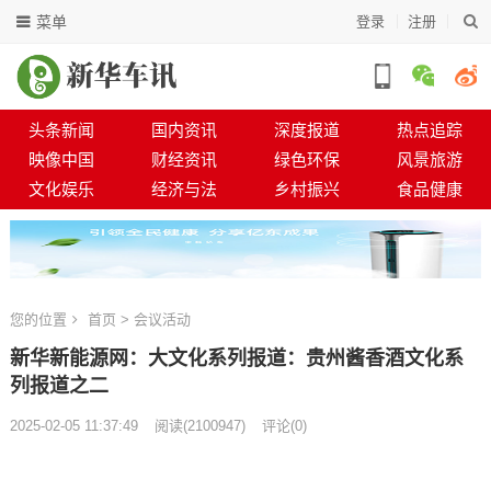
菜单
登录
注册
头条新闻
国内资讯
深度报道
热点追踪
映像中国
财经资讯
绿色环保
风景旅游
文化娱乐
经济与法
乡村振兴
食品健康
您的位置
首页
>
会议活动
新华新能源网：大文化系列报道：贵州酱香酒文化系
列报道之二
2025-02-05 11:37:49
阅读
(
2100947)
评论(0)