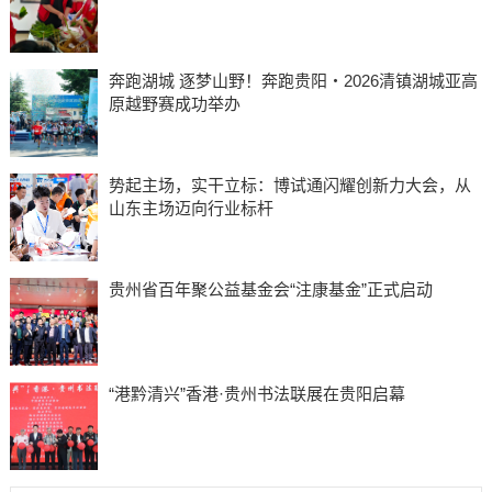
奔跑湖城 逐梦山野！奔跑贵阳・2026清镇湖城亚高
原越野赛成功举办
势起主场，实干立标：博试通闪耀创新力大会，从
山东主场迈向行业标杆
贵州省百年聚公益基金会“注康基金”正式启动
“港黔清兴”香港·贵州书法联展在贵阳启幕