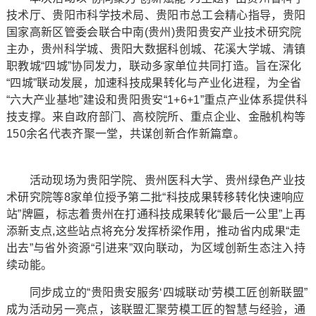
技术厅、贵阳市科学技术局、贵阳市总工会精心指导，贵阳
国家高新区管委会联合中南(贵州)贵阳贵安产业技术研究院
主办，贵州科学城、贵阳大数据科创城、花溪大学城、清镇
职教城“四城”协同发力，联动多家单位共同打造。旨在深化
“四城”联动发展，加速科技成果转化与产业化进程，为全省
“六大产业基地”建设和贵阳贵安“1+6+1”重点产业体系提供科
技支撑。来自政府部门、高校院所、重点企业、金融机构等
150余名代表齐聚一堂，共谋创新合作新篇章。
活动现场为贵阳学院、贵州医科大学、贵州绿色产业技
术研究院等8家单位授予第二批“科技成果转移转化快速响应
站”牌匾，标志着贵州在打通科技成果转化“最后一公里”上再
添新支点,这些站点将充分发挥桥梁作用，推动省内成果“走
出去”与省外资源“引进来”双向联动，为区域创新生态注入持
续动能。
同步成立的“贵阳贵安服务‘四城联动’劳模工匠创新联盟”
成为活动另一亮点，该联盟汇聚劳模工匠的智慧与经验，通