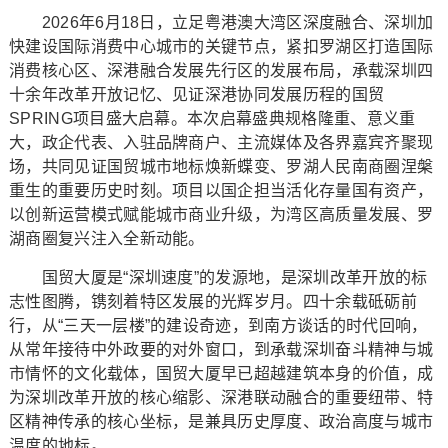
2026年6月18日，立足粤港澳大湾区深度融合、深圳加
快建设国际消费中心城市的关键节点，紧扣罗湖区打造国际
消费核心区、深港融合发展先行区的发展布局，承载深圳四
十余年改革开放记忆、见证深港协同发展历程的国贸
SPRING项目盛大启幕。本次启幕盛典规格隆重、意义重
大，政企代表、入驻品牌商户、主流媒体及各界嘉宾齐聚现
场，共同见证国贸城市地标焕新蝶变、罗湖人民南商圈涅槃
重生的重要历史时刻。项目以国企担当活化存量国有资产，
以创新运营模式赋能城市商业升级，为湾区高质量发展、罗
湖商圈复兴注入全新动能。
国贸大厦是“深圳速度”的发源地，是深圳改革开放的标
志性图腾，镌刻着特区发展的光辉岁月。四十余载砥砺前
行，从“三天一层楼”的建设奇迹，到南方谈话的时代回响，
从常年接待中外政要的对外窗口，到承载深圳奋斗精神与城
市情怀的文化载体，国贸大厦早已超越建筑本身的价值，成
为深圳改革开放的核心缩影、深港联动融合的重要纽带、特
区精神传承的核心坐标，是兼具历史厚度、政治高度与城市
温度的地标。