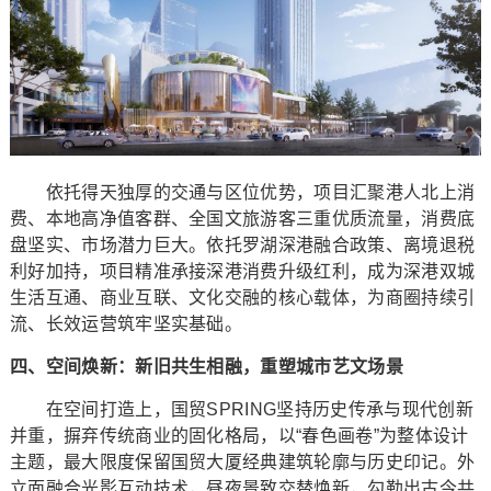
依托得天独厚的交通与区位优势，项目汇聚港人北上消
费、本地高净值客群、全国文旅游客三重优质流量，消费底
盘坚实、市场潜力巨大。依托罗湖深港融合政策、离境退税
利好加持，项目精准承接深港消费升级红利，成为深港双城
生活互通、商业互联、文化交融的核心载体，为商圈持续引
流、长效运营筑牢坚实基础。
四、空间焕新：新旧共生相融，重塑城市艺文场景
在空间打造上，国贸SPRING坚持历史传承与现代创新
并重，摒弃传统商业的固化格局，以“春色画卷”为整体设计
主题，最大限度保留国贸大厦经典建筑轮廓与历史印记。外
立面融合光影互动技术，昼夜景致交替焕新，勾勒出古今共