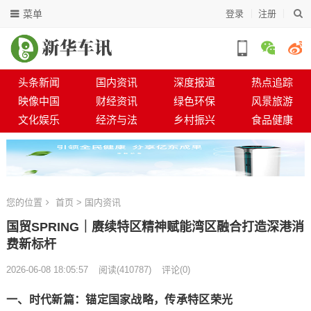
菜单
登录
注册
头条新闻
国内资讯
深度报道
热点追踪
映像中国
财经资讯
绿色环保
风景旅游
文化娱乐
经济与法
乡村振兴
食品健康
您的位置
首页
>
国内资讯
国贸SPRING｜赓续特区精神赋能湾区融合打造深港消
费新标杆
2026-06-08 18:05:57
阅读
(
410787)
评论(0)
一、时代新篇：锚定国家战略，传承特区荣光