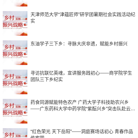
天津师范大学“津蕴匠师”研学团暑期社会实践活动纪
实
东油学子三下乡：寻脉大庆非遗，赋能乡村振兴
寻访抗联忆英魂，宣讲服务践初心——商学院学生
团队三下乡纪实
药食同源赋能特色农产 广药大学子科技助农兴乡
——广东药科大学中药学院“紫酝兴乡”突击队赴云浮
市天堂镇开展暑期三下乡实践
“红色荣光 天下岳阳”——洞庭赛场话初心 青春作品
传家国