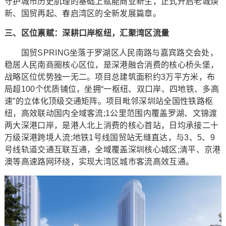
守护城市历史肌理的基础上赋能商业新生，正式开启老城焕
新、国贸再起、春启湾区的全新发展篇章。
三、区位禀赋：深耕口岸枢纽，汇聚湾区流量
国贸SPRING坐落于罗湖区人民南路与嘉宾路交会处，
稳居人民南商圈核心区位，是深港融合消费的核心桥头堡，
战略区位优势独一无二。项目总建筑面积约3万平方米，布
局超100个优质铺位，坐拥“一枢纽、双口岸、四地铁、多高
速”的立体化顶级交通矩阵。项目毗邻深圳站全国性铁路枢
纽，高效联动国内全域客流;1公里范围内覆盖罗湖、文锦渡
两大深港口岸，是港人北上消费的核心首站，日均承接二十
万级深港跨境人流;地铁1号线国贸站无缝直达，与3、5、9
号线轨道交通互联互通，全域覆盖深圳核心城区;清平、京港
澳等高速路网环绕，实现大湾区城市客流高效互通。