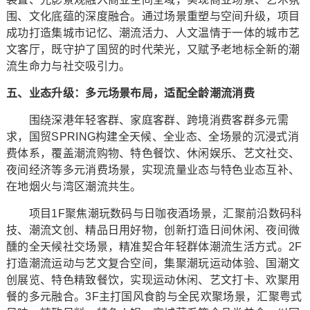
围、文化底蕴的深度融合。通过场景重塑与空间升级，项目
成功打造集城市记忆、潮流活力、人文温情于一体的城市艺
文客厅，既守护了国贸的时代荣光，又赋予老地标全新的潮
流生命力与社交吸引力。
五、业态升级：多元场景布局，适配全龄潮流消费
围绕深港年轻客群、家庭客群、跨境消费客群多元需
求，国贸SPRING构建全天候、全业态、全场景的沉浸式消
费体系，覆盖潮流购物、特色餐饮、休闲娱乐、艺文社交、
夜间经济等多元消费场景，实现流量业态与特色业态互补、
在地烟火与湾区潮流共生。
项目1F聚焦潮玩数码与日咖夜酒场景，汇聚前沿数码科
技、潮流文创、精品日用好物，创新打造日间休闲、夜间微
醺的全天候社交场景，精准契合年轻群体潮流生活方式。2F
打造潮流运动与艺文复合空间，集聚潮玩运动体验、国潮文
创展览、特色精致餐饮，实现运动休闲、艺文打卡、欢聚用
餐的多元融合。3F主打国风食韵与全民欢聚场景，汇聚粤式