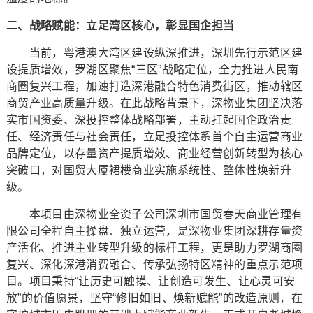
二、战略赋能：立足湾区核心，彰显国企担当
当前，粤港澳大湾区建设纵深推进，深圳先行示范区建
设提质增效，罗湖区聚焦“三区”战略定位，全力推进人民南
商圈复兴工程，加速打造深港融合特色消费街区，推动辖区
商贸产业高质量升级。在此战略背景下，深物业集团坚决落
实市国资委、深投控整体战略部署，主动扛起国企政治责
任、经济责任与社会责任，立足投控体系首个自主运营商业
品牌定位，以存量资产提质增效、商业经营创新转型为核心
突破口，对国贸大厦裙楼商业实施系统性、整体性焕新升
级。
本项目由深物业全资子公司深圳市国贸春天商业管理有
限公司全程自主操盘、独立运营，是深物业集团深耕存量资
产活化、推进主业转型升级的标杆工程，更是助力罗湖商圈
复兴、深化深港消费融合、传承弘扬特区精神的重点示范项
目。项目秉持“让历史可触摸、让创造可发生、让心灵可安
放”的价值愿景，坚守“修旧如旧、焕新赋能”的改造原则，在