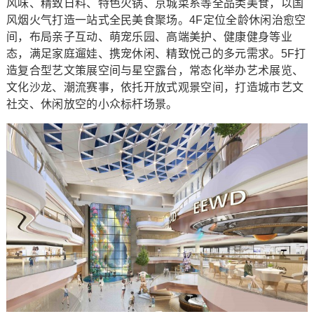
风味、精致日料、特色火锅、京城菜系等全品类美食，以国
风烟火气打造一站式全民美食聚场。4F定位全龄休闲治愈空
间，布局亲子互动、萌宠乐园、高端美护、健康健身等业
态，满足家庭遛娃、携宠休闲、精致悦己的多元需求。5F打
造复合型艺文策展空间与星空露台，常态化举办艺术展览、
文化沙龙、潮流赛事，依托开放式观景空间，打造城市艺文
社交、休闲放空的小众标杆场景。