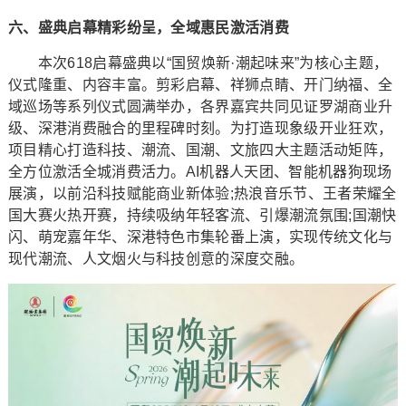
六、盛典启幕精彩纷呈，全域惠民激活消费
本次618启幕盛典以“国贸焕新·潮起味来”为核心主题，
仪式隆重、内容丰富。剪彩启幕、祥狮点睛、开门纳福、全
域巡场等系列仪式圆满举办，各界嘉宾共同见证罗湖商业升
级、深港消费融合的里程碑时刻。为打造现象级开业狂欢，
项目精心打造科技、潮流、国潮、文旅四大主题活动矩阵，
全方位激活全城消费活力。AI机器人天团、智能机器狗现场
展演，以前沿科技赋能商业新体验;热浪音乐节、王者荣耀全
国大赛火热开赛，持续吸纳年轻客流、引爆潮流氛围;国潮快
闪、萌宠嘉年华、深港特色市集轮番上演，实现传统文化与
现代潮流、人文烟火与科技创意的深度交融。