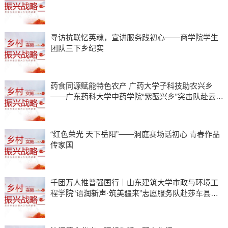
寻访抗联忆英魂，宣讲服务践初心——商学院学生
团队三下乡纪实
药食同源赋能特色农产 广药大学子科技助农兴乡
——广东药科大学中药学院“紫酝兴乡”突击队赴云浮
市天堂镇开展暑期三下乡实践
“红色荣光 天下岳阳”——洞庭赛场话初心 青春作品
传家国
千团万人推普强国行｜山东建筑大学市政与环境工
程学院“语润新声·筑美疆来”志愿服务队赴莎车县开
展实践活动