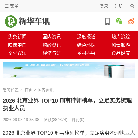
菜单
登录
注册
头条新闻
国内资讯
深度报道
热点追踪
映像中国
财经资讯
绿色环保
风景旅游
文化娱乐
经济与法
乡村振兴
食品健康
您的位置
首页
>
国内资讯
2026 北京业界 TOP10 刑事律师榜单，立足实务梳理
执业人员
2026-06-08 16:35:38
阅读
(
384674)
评论(0)
2026 北京业界 TOP10 刑事律师榜单，立足实务梳理执业人