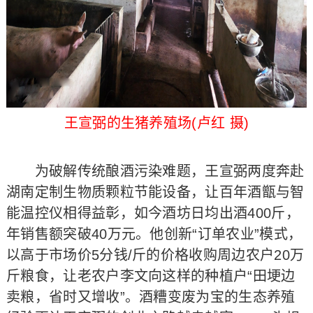
王宣弼的生猪养殖场(卢红 摄)
为破解传统酿酒污染难题，王宣弼两度奔赴
湖南定制生物质颗粒节能设备，让百年酒甑与智
能温控仪相得益彰，如今酒坊日均出酒400斤，
年销售额突破40万元。他创新“订单农业”模式，
以高于市场价5分钱/斤的价格收购周边农户20万
斤粮食，让老农户李文向这样的种植户“田埂边
卖粮，省时又增收”。酒糟变废为宝的生态养殖