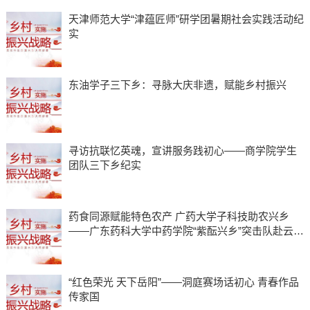
天津师范大学“津蕴匠师”研学团暑期社会实践活动纪
实
东油学子三下乡：寻脉大庆非遗，赋能乡村振兴
寻访抗联忆英魂，宣讲服务践初心——商学院学生
团队三下乡纪实
药食同源赋能特色农产 广药大学子科技助农兴乡
——广东药科大学中药学院“紫酝兴乡”突击队赴云浮
市天堂镇开展暑期三下乡实践
“红色荣光 天下岳阳”——洞庭赛场话初心 青春作品
传家国