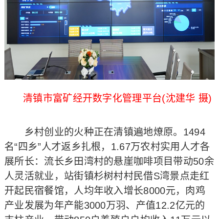
清镇市富矿经开数字化管理平台(沈建华 摄)
乡村创业的火种正在清镇遍地燎原。1494
名“四乡”人才返乡扎根，1.67万农村实用人才各
展所长：流长乡田湾村的悬崖咖啡项目带动50余
人灵活就业，站街镇杉树村村民借S湾景点走红
开起民宿餐馆，人均年收入增长8000元，肉鸡
产业发展为年产能3000万羽、产值12.2亿元的