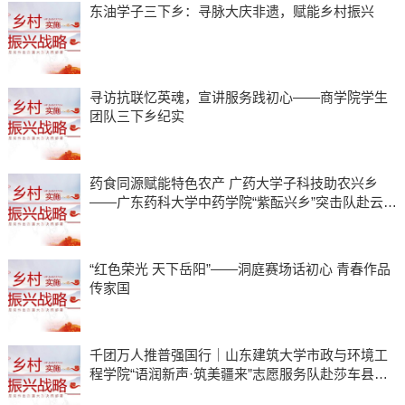
东油学子三下乡：寻脉大庆非遗，赋能乡村振兴
寻访抗联忆英魂，宣讲服务践初心——商学院学生
团队三下乡纪实
药食同源赋能特色农产 广药大学子科技助农兴乡
——广东药科大学中药学院“紫酝兴乡”突击队赴云浮
市天堂镇开展暑期三下乡实践
“红色荣光 天下岳阳”——洞庭赛场话初心 青春作品
传家国
千团万人推普强国行｜山东建筑大学市政与环境工
程学院“语润新声·筑美疆来”志愿服务队赴莎车县开
展实践活动