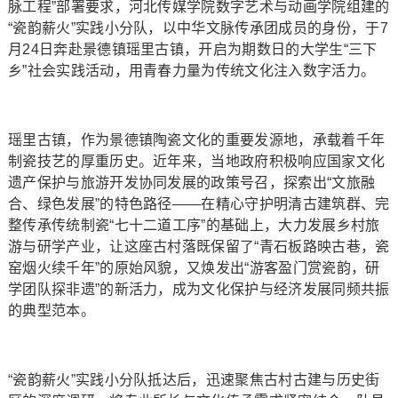
脉工程”部署要求，河北传媒学院数字艺术与动画学院组建的
“瓷韵薪火”实践小分队，以中华文脉传承团成员的身份，于7
月24日奔赴景德镇瑶里古镇，开启为期数日的大学生“三下
乡”社会实践活动，用青春力量为传统文化注入数字活力。
瑶里古镇，作为景德镇陶瓷文化的重要发源地，承载着千年
制瓷技艺的厚重历史。近年来，当地政府积极响应国家文化
遗产保护与旅游开发协同发展的政策号召，探索出“文旅融
合、绿色发展”的特色路径——在精心守护明清古建筑群、完
整传承传统制瓷“七十二道工序”的基础上，大力发展乡村旅
游与研学产业，让这座古村落既保留了“青石板路映古巷，瓷
窑烟火续千年”的原始风貌，又焕发出“游客盈门赏瓷韵，研
学团队探非遗”的新活力，成为文化保护与经济发展同频共振
的典型范本。
“瓷韵薪火”实践小分队抵达后，迅速聚焦古村古建与历史街