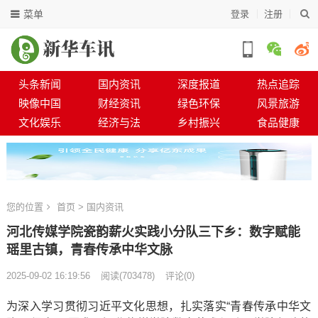
菜单
登录
注册
头条新闻
国内资讯
深度报道
热点追踪
映像中国
财经资讯
绿色环保
风景旅游
文化娱乐
经济与法
乡村振兴
食品健康
您的位置
首页
>
国内资讯
河北传媒学院瓷韵薪火实践小分队三下乡：数字赋能
瑶里古镇，青春传承中华文脉
2025-09-02 16:19:56
阅读
(
703478)
评论(0)
为深入学习贯彻习近平文化思想，扎实落实“青春传承中华文