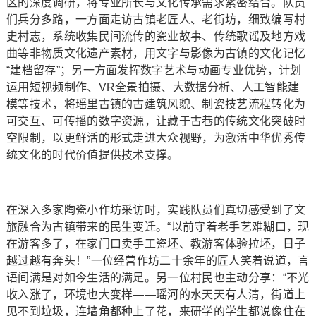
区的深度调研，将专业所长与文化传承需求紧密结合。队员
们兵分多路，一方面走访古镇老匠人、老街坊，细致编写村
史村志，系统收集民间流传的瓷业故事、传统歌谣及地方戏
曲等非物质文化遗产素材，用文字与影像为古镇的文化记忆
“建档留存”；另一方面发挥数字艺术与动画专业优势，计划
运用短视频制作、VR全景拍摄、大数据分析、人工智能建
模等技术，将瑶里古镇的古建筑风貌、制瓷技艺流程转化为
可交互、可传播的数字资源，让藏于古巷的传统文化突破时
空限制，以更鲜活的形式走进大众视野，为激活中华优秀传
统文化的时代价值提供技术支撑。
在深入多家陶瓷小作坊采访时，实践队员们真切感受到了文
旅融合为古镇带来的民生变迁。“以前守着老手艺难糊口，现
在游客多了，在家门口卖手工瓷坯、教游客体验拉坯，日子
越过越有奔头！”一位经营作坊二十余年的匠人笑着说道，言
语间满是对如今生活的满足。另一位村民也主动分享：“不光
收入涨了，环境也大变样——瑶河的水天天有人清，街道上
见不到垃圾，连墙角都种上了花，来研学的学生都说像住在