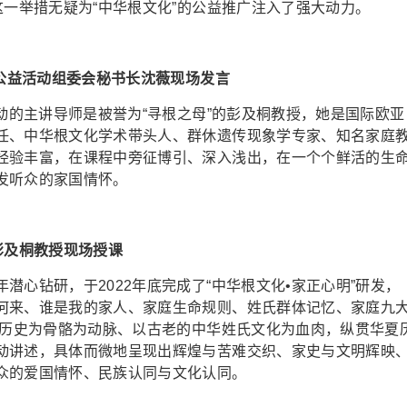
这一举措无疑为“中华根文化”的公益推广注入了强大动力。
”公益活动组委会秘书长沈薇现场发言
动的主讲导师是被誉为“寻根之母”的彭及桐教授，她是国际欧亚
任、中华根文化学术带头人、群休遗传现象学专家、知名家庭
经验丰富，在课程中旁征博引、深入浅出，在一个个鲜活的生
发听众的家国情怀。
彭及桐教授现场授课
钻研，于2022年底完成了“中华根文化•家正心明”研发，
何来、谁是我的家人、家庭生命规则、姓氏群体记忆、家庭九
年历史为骨骼为动脉、以古老的中华姓氏文化为血肉，纵贯华夏
动讲述，具体而微地呈现出辉煌与苦难交织、家史与文明辉映
众的爱国情怀、民族认同与文化认同。