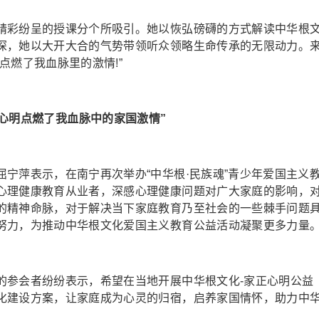
彩纷呈的授课分个所吸引。她以恢弘磅礴的方式解读中华根
深，她以大开大合的气势带领听众领略生命传承的无限动力。
点燃了我血脉里的激情!”
心明点燃了我血脉中的家国激情”
宁萍表示，在南宁再次举办“中华根·民族魂”青少年爱国主义
心理健康教育从业者，深感心理健康问题对广大家庭的影响，
的精神命脉，对于解决当下家庭教育乃至社会的一些棘手问题
努力，为推动中华根文化爱国主义教育公益活动凝聚更多力量
参会者纷纷表示，希望在当地开展中华根文化-家正心明公益
化建设方案，让家庭成为心灵的归宿，启养家国情怀，助力中