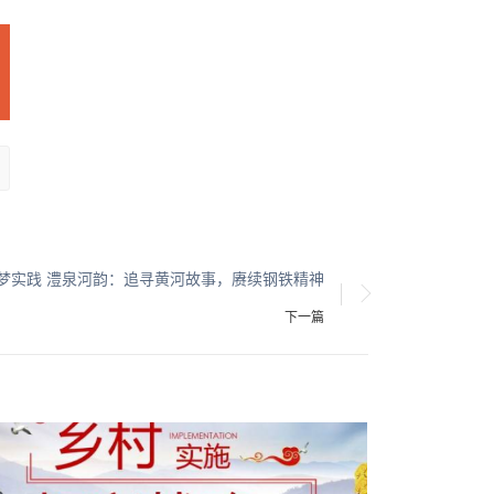
梦实践 澧泉河韵：追寻黄河故事，赓续钢铁精神
下一篇