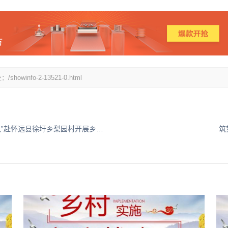
fo-2-13521-0.html
暑期“三下乡”社会实践——金融学院“田野青春队”赴怀远县徐圩乡梨园村开展乡村振兴实践
筑