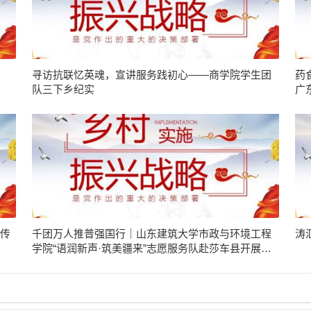
寻访抗联忆英魂，宣讲服务践初心——商学院学生团
药
队三下乡纪实
广
镇
品传
千团万人推普强国行｜山东建筑大学市政与环境工程
​
学院“语润新声·筑美疆来”志愿服务队赴莎车县开展实
践活动