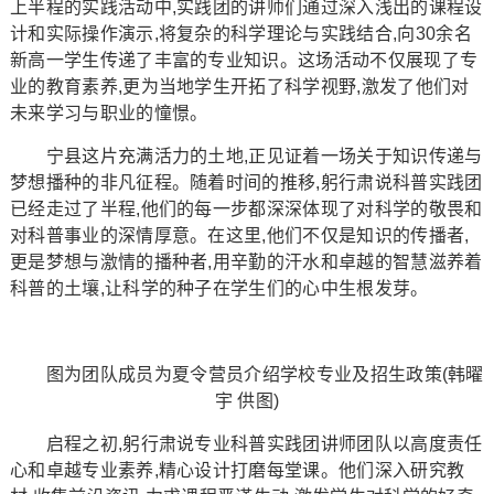
上半程的实践活动中,实践团的讲师们通过深入浅出的课程设
计和实际操作演示,将复杂的科学理论与实践结合,向30余名
新高一学生传递了丰富的专业知识。这场活动不仅展现了专
业的教育素养,更为当地学生开拓了科学视野,激发了他们对
未来学习与职业的憧憬。
宁县这片充满活力的土地,正见证着一场关于知识传递与
梦想播种的非凡征程。随着时间的推移,躬行肃说科普实践团
已经走过了半程,他们的每一步都深深体现了对科学的敬畏和
对科普事业的深情厚意。在这里,他们不仅是知识的传播者,
更是梦想与激情的播种者,用辛勤的汗水和卓越的智慧滋养着
科普的土壤,让科学的种子在学生们的心中生根发芽。
图为团队成员为夏令营员介绍学校专业及招生政策(韩曜
宇 供图)
启程之初,躬行肃说专业科普实践团讲师团队以高度责任
心和卓越专业素养,精心设计打磨每堂课。他们深入研究教