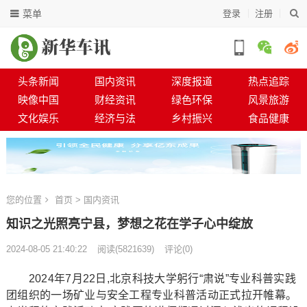
菜单
登录
注册
头条新闻
国内资讯
深度报道
热点追踪
映像中国
财经资讯
绿色环保
风景旅游
文化娱乐
经济与法
乡村振兴
食品健康
您的位置
首页
>
国内资讯
知识之光照亮宁县，梦想之花在学子心中绽放
2024-08-05 21:40:22
阅读
(
5821639)
评论(0)
2024年7月22日,北京科技大学躬行“肃说”专业科普实践
团组织的一场矿业与安全工程专业科普活动正式拉开帷幕。