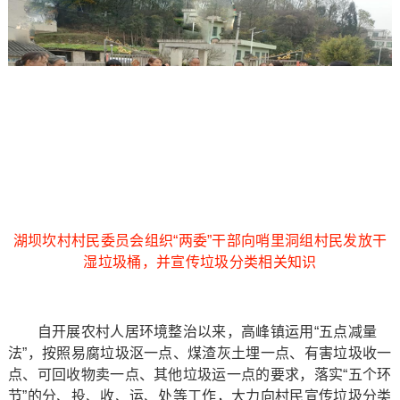
湖坝坎村村民委员会组织“两委”干部向哨里洞组村民发放干
湿垃圾桶，并宣传垃圾分类相关知识
自开展农村人居环境整治以来，高峰镇运用“五点减量
法”，按照易腐垃圾沤一点、煤渣灰土埋一点、有害垃圾收一
点、可回收物卖一点、其他垃圾运一点的要求，落实“五个环
节”的分、投、收、运、处等工作，大力向村民宣传垃圾分类