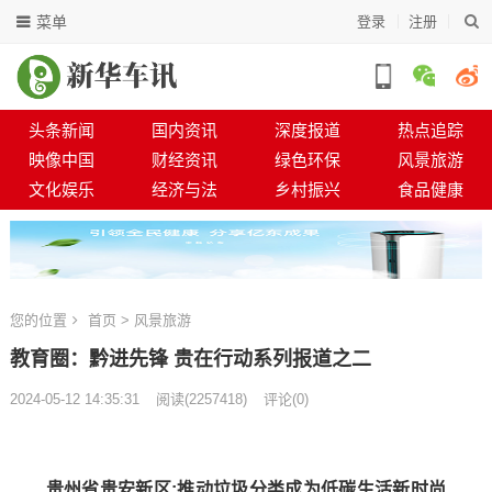
菜单
登录
注册
头条新闻
国内资讯
深度报道
热点追踪
映像中国
财经资讯
绿色环保
风景旅游
文化娱乐
经济与法
乡村振兴
食品健康
您的位置
首页
>
风景旅游
教育圈：黔进先锋 贵在行动系列报道之二
2024-05-12 14:35:31
阅读
(
2257418)
评论(0)
贵州省贵安新区:推动垃圾分类成为低碳生活新时尚